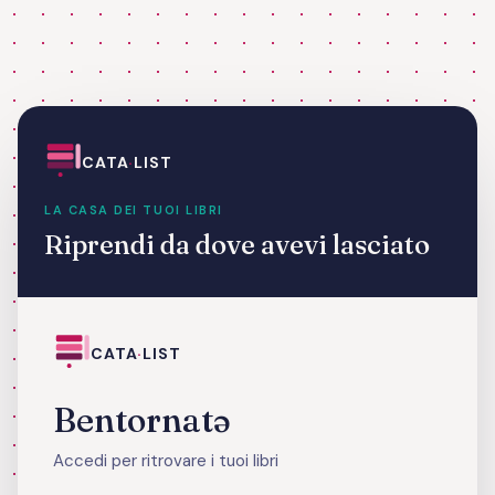
CATA
·
LIST
LA CASA DEI TUOI LIBRI
Riprendi da dove avevi lasciato
CATA
·
LIST
Bentornatə
Accedi per ritrovare i tuoi libri